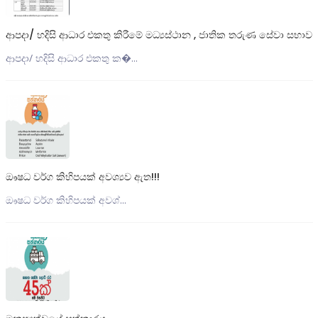
ආපදා/ හදිසි ආධාර එකතු කිරීමේ මධ්‍යස්ථාන , ජාතික තරුණ සේවා සභාව
ආපදා/ හදිසි ආධාර එකතු ක�...
ඖෂධ වර්ග කිහිපයක් අවශ්‍යව ඇත!!!
ඖෂධ වර්ග කිහිපයක් අවශ්...