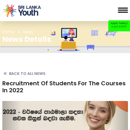
Apply Today/
අයදුම් කරන්න
Home
News
News Details
BACK TO ALL NEWS
Recruitment Of Students For The Courses
In 2022
Previous
Nex