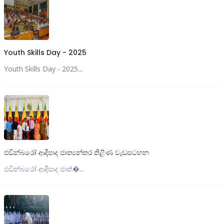
Youth Skills Day - 2025
Youth Skills Day - 2025...
එඩින්බරෝ ආදිපාද ජාත්‍යන්තර තිළිණ වැඩසටහන
එඩින්බරෝ ආදිපාද ජාත්‍�...