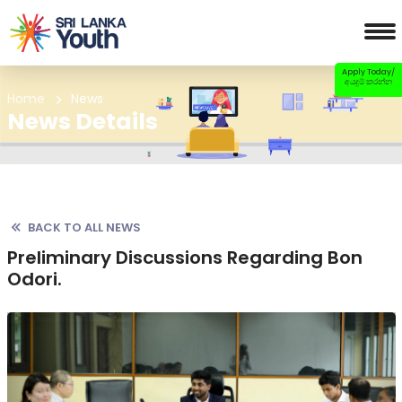
Apply Today/
අයදුම් කරන්න
Home
News
News Details
BACK TO ALL NEWS
Preliminary Discussions Regarding Bon
Odori.
Previous
Nex