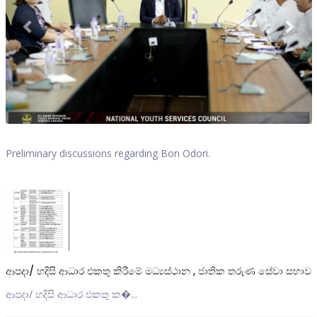
Preliminary discussions regarding Bon Odori.
ආපදා/ හදිසි ආධාර එකතු කිරීමේ මධ්‍යස්ථාන , ජාතික තරුණ සේවා සභාව
ආපදා/ හදිසි ආධාර එකතු ක�...