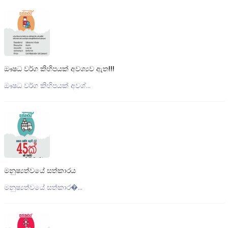
ඖෂධ වර්ග කිහිපයක් අවශ්‍යව ඇත!!!
ඖෂධ වර්ග කිහිපයක් අවශ්...
මනුෂ්‍යත්වයේ සත්කාරය
මනුෂ්‍යත්වයේ සත්කාර�...