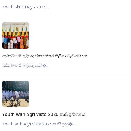
Youth Skills Day - 2025...
එඩින්බරෝ ආදිපාද ජාත්‍යන්තර තිළිණ වැඩසටහන
එඩින්බරෝ ආදිපාද ජාත්‍�...
Youth With Agri Vista 2025 කෘෂි ප්‍රදර්ශනය
Youth with Agri Vista 2025 කෘෂි ප්‍රදර�...