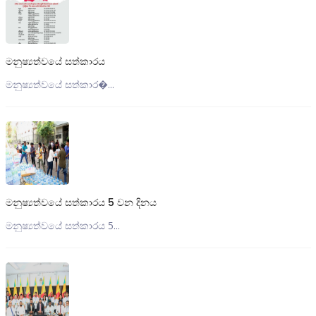
මනුෂ්‍යත්වයේ සත්කාරය
මනුෂ්‍යත්වයේ සත්කාර�...
මනුෂ්‍යත්වයේ සත්කාරය 5 වන දිනය
මනුෂ්‍යත්වයේ සත්කාරය 5...