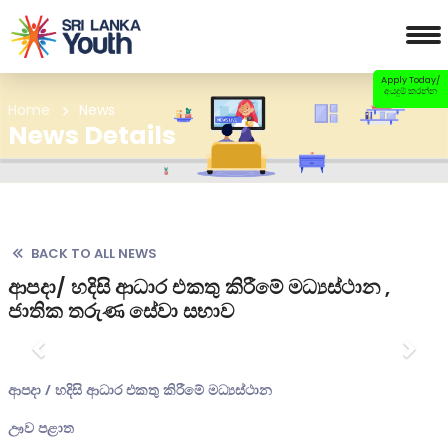
Apply Today/
අයදුම් කරන්න
Home
News
News Details
BACK TO ALL NEWS
ආපදා/ හදිසි ආධාර එකතු කිරීමේ මධ්‍යස්ථාන ,
ජාතික තරුණ සේවා සභාව
Previous
Nex
ආපදා / හදිසි ආධාර එකතු කිරීමේ මධ්‍යස්ථාන
ඌව පළාත