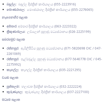
බදුල්ල:
බදුල්ල දිස්ත්‍රික් කාර්‌යාලය (055-2223916)
මොණරාගල:
මොණරාගල දිස්ත්‍රික් කාර්‌යාලය (055-2276065)
නැගෙනහිර පළාත
අම්පාර:
අම්පාර දිස්ත්‍රික් කාර්යාලය (063-2223322)
ත්‍රිකුණාමලය:
ලව්ලෙන් පුහුණු මධ්‍යස්ථානය (026-2225199)
සබරගමුව පළාත
රත්නපුර:
ඇඹිලිපිටිය පුහුණු මධ්‍යස්ථානය (071-5820698 OIC / 047-
2261069)
රත්නපුර:
පැල්මඩුල්ල පුහුණු මධ්‍යස්ථානය (077-5640778 OIC / 045-
2275992)
කෑගල්ල:
කෑගල්ල දිස්ත්‍රික් කාර්යාලය (035-2221295)
වයඹ පළාත
පුත්තලම:
හලාවත දිස්ත්‍රික් කාර්යාලය (032-2222224)
කුරුණෑගල:
කුරුණෑගල දිස්ත්‍රික් කාර්යාලය (037-2227100)
මධ්‍යම පළාත