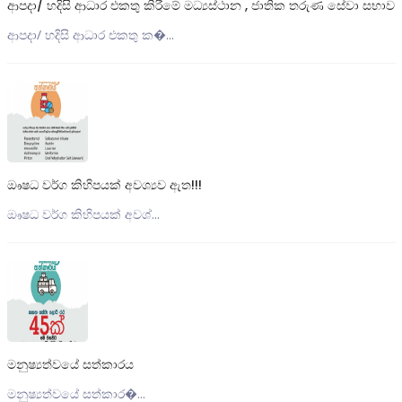
ආපදා/ හදිසි ආධාර එකතු කිරීමේ මධ්‍යස්ථාන , ජාතික තරුණ සේවා සභාව
ආපදා/ හදිසි ආධාර එකතු ක�...
ඖෂධ වර්ග කිහිපයක් අවශ්‍යව ඇත!!!
ඖෂධ වර්ග කිහිපයක් අවශ්...
මනුෂ්‍යත්වයේ සත්කාරය
මනුෂ්‍යත්වයේ සත්කාර�...