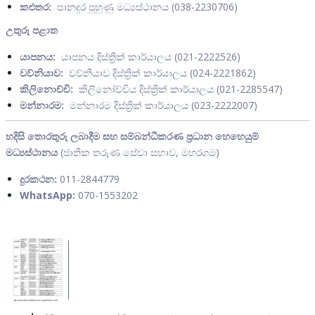
කළුතර:
පානදුර පුහුණු මධ්‍යස්ථානය (038-2230706)
උතුරු පළාත
යාපනය:
යාපනය දිස්ත්‍රික් කාර්යාලය (021-2222526)
වව්නියාව:
වව්නියාව දිස්ත්‍රික් කාර්යාලය (024-2221862)
කිලිනොච්චි:
කිලිනෝච්චිය දිස්ත්‍රික් කාර්යාලය (021-2285547)
මන්නාරම:
මන්නාරම දිස්ත්‍රික් කාර්‌යාලය (023-2222007)
හදිසි තොරතුරු ලබාදීම සහ සම්බන්ධීකරණ ප්‍රධාන හෙහෙයුම්
මධ්‍යස්ථානය
(ජාතික තරුණ සේවා සභාව, මහරගම)
දුරකථන:
011-2844779
WhatsApp:
070-1553202