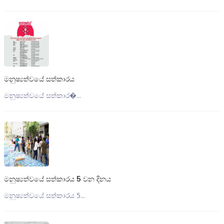
මනුෂ්‍යත්වයේ සත්කාරය
මනුෂ්‍යත්වයේ සත්කාර�...
මනුෂ්‍යත්වයේ සත්කාරය 5 වන දිනය
මනුෂ්‍යත්වයේ සත්කාරය 5...