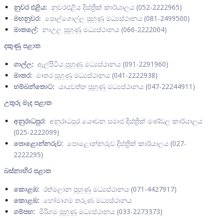
නුවර එළිය:
නුවරඑළිය දිස්ත්‍රික් කාර්යාලය (052-2222965)
මහනුවර:
පොල්ගොල්ල පුහුණු මධ්‍යස්ථානය (081-2499500)
මාතලේ:
නාඋල පුහුණු මධ්‍යස්ථානය (066-2222004)
දකුණු පළාත
ගාල්ල:
ඇල්පිටිය පුහුණු මධ්‍යස්ථානය (091-2291960)
මාතර:
මාතර පුහුණු මධ්‍යස්ථානය (041-2222938)
හම්බන්තොට:
යායවත්ත පුහුණු මධ්‍යස්ථානය (047-22244911)
උතුරු මැද පළාත
අනුරාධපුර:
අනුරාධපුර යෞවන සමාජ දිස්ත්‍රික් මණ්ඩල කාර්යාලය
(025-2222099)
පොළොන්නරුව:
පොළොන්නරුව දිස්ත්‍රික් කාර්යාලය (027-
2222295)
බස්නාහිර පළාත
කොළඹ:
රත්මලාන පුහුණු මධ්‍යස්ථානය (071-4427917)
කොළඹ:
හෝමාගම තරුණ මධ්‍යස්ථානය
ගම්පහ:
මීරිගම පුහුණු මධ්‍යස්ථානය (033-2273373)