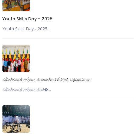
Youth Skills Day - 2025
Youth Skills Day - 2025...
එඩින්බරෝ ආදිපාද ජාත්‍යන්තර තිළිණ වැඩසටහන
එඩින්බරෝ ආදිපාද ජාත්‍�...