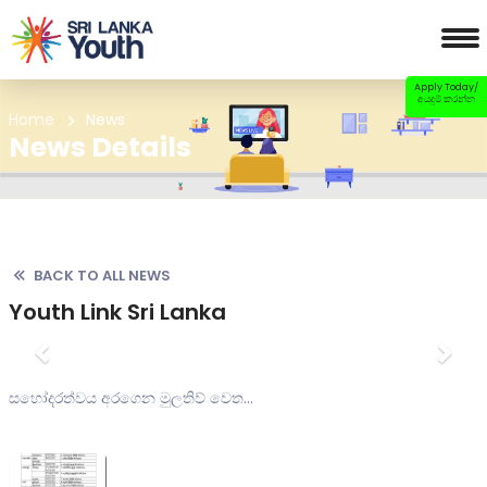
Apply Today/
අයදුම් කරන්න
Home
News
News Details
BACK TO ALL NEWS
Youth Link Sri Lanka
Previous
Nex
සහෝදරත්වය අරගෙන මුලතිව් වෙත...