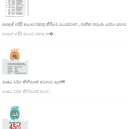
ආපදා/ හදිසි ආධාර එකතු කිරීමේ මධ්‍යස්ථාන , ජාතික තරුණ සේවා සභාව
ආපදා/ හදිසි ආධාර එකතු ක�...
ඖෂධ වර්ග කිහිපයක් අවශ්‍යව ඇත!!!
ඖෂධ වර්ග කිහිපයක් අවශ්...