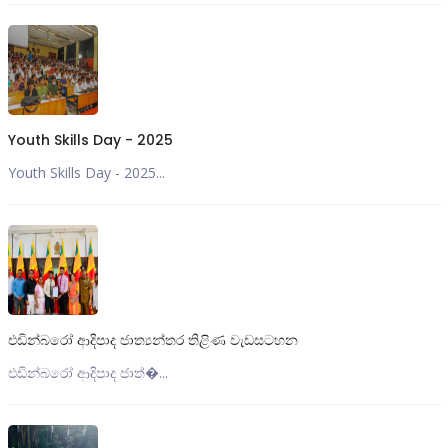
Youth Skills Day - 2025
Youth Skills Day - 2025...
එඩින්බරෝ ආදිපාද ජාත්‍යන්තර තිළිණ වැඩසටහන
එඩින්බරෝ ආදිපාද ජාත්‍�...