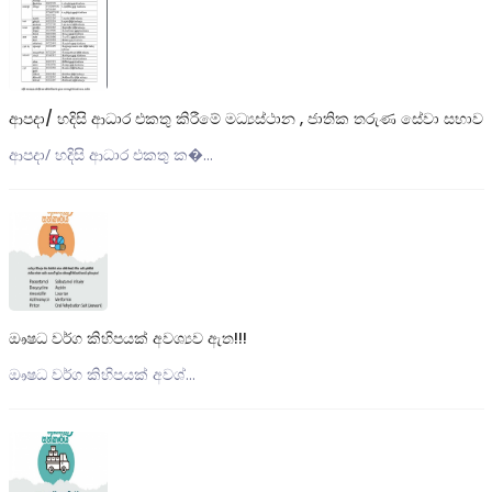
ආපදා/ හදිසි ආධාර එකතු කිරීමේ මධ්‍යස්ථාන , ජාතික තරුණ සේවා සභාව
ආපදා/ හදිසි ආධාර එකතු ක�...
ඖෂධ වර්ග කිහිපයක් අවශ්‍යව ඇත!!!
ඖෂධ වර්ග කිහිපයක් අවශ්...