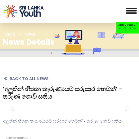
Apply Today/
අයදුම් කරන්න
Home
News
News Details
BACK TO ALL NEWS
‘අලුතින් හිතන තැරුණ්‍යයට සරුසාර හෙටක්’ -
තරුණ ගොවි සතිය
Previous
Nex
‘අලුතින් හිතන තැරුණ්‍යයට සරුසාර හෙටක්’ - තරුණ ගොවි සතිය