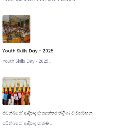
Youth Skills Day - 2025
Youth Skills Day - 2025...
එඩින්බරෝ ආදිපාද ජාත්‍යන්තර තිළිණ වැඩසටහන
එඩින්බරෝ ආදිපාද ජාත්‍�...