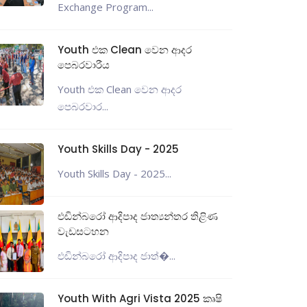
Exchange Program...
Youth එක Clean වෙන ආදර
පෙබරවාරීය
Youth එක Clean වෙන ආදර
පෙබරවාර...
Youth Skills Day - 2025
Youth Skills Day - 2025...
එඩින්බරෝ ආදිපාද ජාත්‍යන්තර තිළිණ
වැඩසටහන
එඩින්බරෝ ආදිපාද ජාත්‍�...
Youth With Agri Vista 2025 කෘෂි