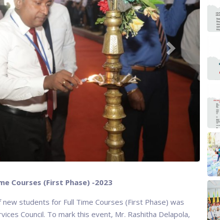
me Courses (First Phase) -2023
 new students for Full Time Courses (First Phase) was
vices Council. To mark this event, Mr. Rashitha Delapola,