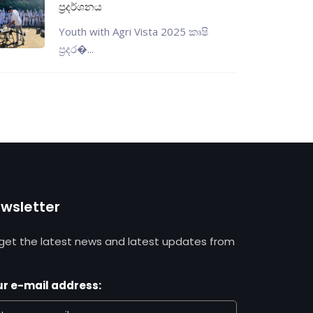
ප්‍රදර්ශනය
Youth with Agri Vista 2025 කෘෂි
ප්‍රදර�...
wsletter
get the latest news and latest updates from
r e-mail address: