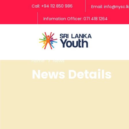
Call: +94 112 850 986
Email: info@nysc.lk
Infomation Officer: 071 418 1264
Home
News
News Details