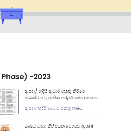
t Phase) -2023
ආපදා/ හදිසි ආධාර එකතු කිරීමේ
මධ්‍යස්ථාන , ජාතික තරුණ සේවා සභාව
ආපදා/ හදිසි ආධාර එකතු ක�...
ඖෂධ වර්ග කිහිපයක් අවශ්‍යව ඇත!!!