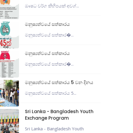
ඖෂධ වර්ග කිහිපයක් අවශ්...
මනුෂ්‍යත්වයේ සත්කාරය
මනුෂ්‍යත්වයේ සත්කාර�...
මනුෂ්‍යත්වයේ සත්කාරය
මනුෂ්‍යත්වයේ සත්කාර�...
මනුෂ්‍යත්වයේ සත්කාරය 5 වන දිනය
මනුෂ්‍යත්වයේ සත්කාරය 5...
Sri Lanka - Bangladesh Youth
Exchange Program
Sri Lanka - Bangladesh Youth